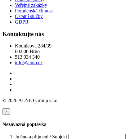
Veřejné zakázky
Poradenská činnost
Ostatní služby
GDPR
Kontaktujte nás
Kounicova 284/39
602 00 Brno
513 034 340
info@alnio.cz
© 2026 ALNIO Group s.r.o.
×
Nezávazná poptávka
Jméno a příjmení / Subjekt