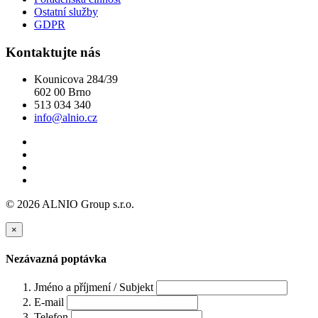
Ostatní služby
GDPR
Kontaktujte nás
Kounicova 284/39
602 00 Brno
513 034 340
info@alnio.cz
© 2026 ALNIO Group s.r.o.
×
Nezávazná poptávka
Jméno a příjmení / Subjekt
E-mail
Telefon