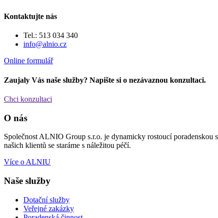
Kontaktujte nás
Tel.: 513 034 340
info@alnio.cz
Online formulář
Zaujaly Vás naše služby? Napište si o nezávaznou konzultaci.
Chci konzultaci
O nás
Společnost ALNIO Group s.r.o. je dynamicky rostoucí poradenskou spol
našich klientů se staráme s náležitou péčí.
Více o ALNIU
Naše služby
Dotační služby
Veřejné zakázky
Poradenská činnost