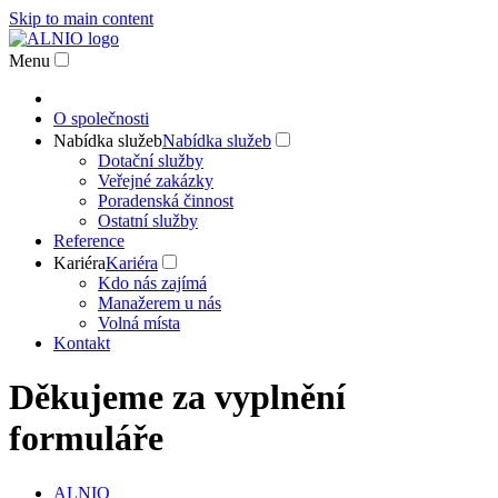
Skip to main content
Menu
O společnosti
Nabídka služeb
Nabídka služeb
Dotační služby
Veřejné zakázky
Poradenská činnost
Ostatní služby
Reference
Kariéra
Kariéra
Kdo nás zajímá
Manažerem u nás
Volná místa
Kontakt
Děkujeme za vyplnění
formuláře
ALNIO